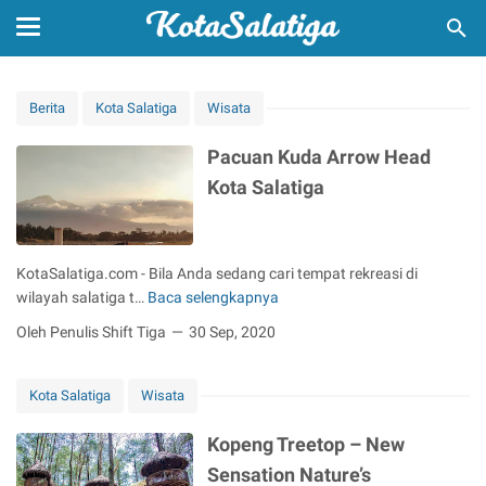
Berita
Kota Salatiga
Wisata
Pacuan Kuda Arrow Head
Kota Salatiga
KotaSalatiga.com - Bila Anda sedang cari tempat rekreasi di
wilayah salatiga t…
Baca selengkapnya
P
a
Oleh Penulis Shift Tiga
30 Sep, 2020
c
u
Kota Salatiga
Wisata
a
n
Kopeng Treetop – New
K
u
Sensation Nature’s