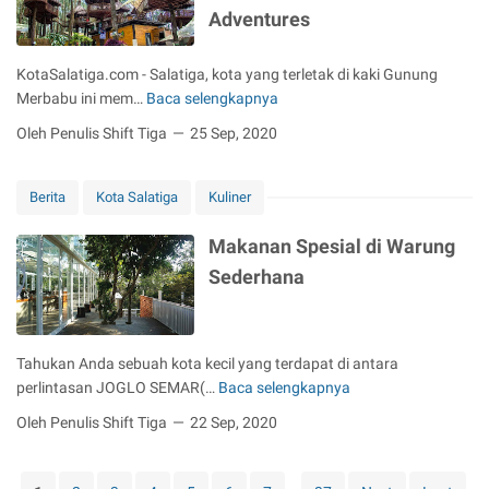
d
Adventures
a
A
KotaSalatiga.com - Salatiga, kota yang terletak di kaki Gunung
r
Merbabu ini mem…
Baca selengkapnya
r
K
o
o
Oleh Penulis Shift Tiga
25 Sep, 2020
w
p
H
e
e
Berita
Kota Salatiga
Kuliner
n
a
g
Makanan Spesial di Warung
d
T
K
r
Sederhana
o
e
t
e
a
t
Tahukan Anda sebuah kota kecil yang terdapat di antara
S
o
perlintasan JOGLO SEMAR(…
Baca selengkapnya
a
p
M
l
–
a
Oleh Penulis Shift Tiga
22 Sep, 2020
a
N
k
t
e
a
i
w
n