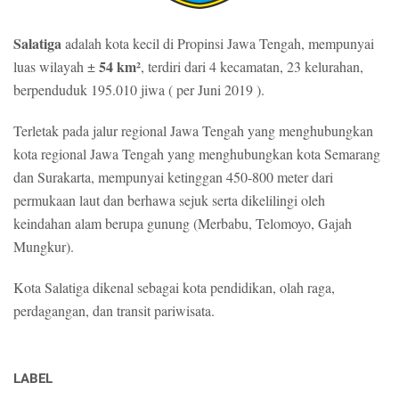
e
e
n
r
Salatiga
adalah kota kecil di Propinsi Jawa Tengah, mempunyai
t
h
54 km²
luas wilayah ±
, terdiri dari 4 kecamatan, 23 kelurahan,
u
a
berpenduduk 195.010 jiwa ( per Juni 2019 ).
r
n
e
a
s
Terletak pada jalur regional Jawa Tengah yang menghubungkan
kota regional Jawa Tengah yang menghubungkan kota Semarang
dan Surakarta, mempunyai ketinggan 450-800 meter dari
permukaan laut dan berhawa sejuk serta dikelilingi oleh
keindahan alam berupa gunung (Merbabu, Telomoyo, Gajah
Mungkur).
Kota Salatiga dikenal sebagai kota pendidikan, olah raga,
perdagangan, dan transit pariwisata.
LABEL