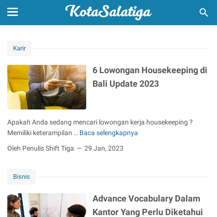
Karir
6 Lowongan Housekeeping di
Bali Update 2023
Apakah Anda sedang mencari lowongan kerja housekeeping ?
Memiliki keterampilan …
Baca selengkapnya
6
L
Oleh Penulis Shift Tiga
29 Jan, 2023
o
w
Bisnis
o
n
Advance Vocabulary Dalam
g
a
Kantor Yang Perlu Diketahui