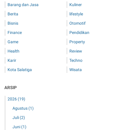
a
S
Barang dan Jasa
Kuliner
d
e
u
Berita
m
lifestyle
a
a
Bisnis
Otomotif
t
r
Finance
Pendidikan
e
a
n
Game
Property
g
Health
Review
Karir
Techno
Kota Salatiga
Wisata
ARSIP
2026
(19)
Agustus
(1)
Juli
(2)
Juni
(1)