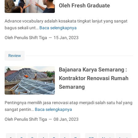
n
Oleh Fresh Graduate
H
o
Advance vocabulary adalah kosakata tingkat lanjut yang sangat
u
bagus sekali unt…
Baca selengkapnya
s
A
e
d
Oleh Penulis Shift Tiga
15 Jan, 2023
k
v
e
a
e
Review
n
p
c
Bajanara Karya Semarang :
i
e
n
V
Kontraktor Renovasi Rumah
g
o
Semarang
d
c
i
a
Pentingnya memilih jasa renovasi atap menjadi salah satu hal yang
B
b
sangat pentin…
Baca selengkapnya
a
u
B
l
l
a
Oleh Penulis Shift Tiga
08 Jan, 2023
i
a
j
U
r
a
p
y
n