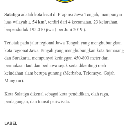
D
t
i
r
Salatiga
adalah kota kecil di Propinsi Jawa Tengah, mempunyai
k
a
54 km²
luas wilayah ±
, terdiri dari 4 kecamatan, 23 kelurahan,
e
k
berpenduduk 195.010 jiwa ( per Juni 2019 ).
t
t
a
o
h
Terletak pada jalur regional Jawa Tengah yang menghubungkan
r
u
R
kota regional Jawa Tengah yang menghubungkan kota Semarang
i
e
dan Surakarta, mempunyai ketinggan 450-800 meter dari
O
n
permukaan laut dan berhawa sejuk serta dikelilingi oleh
l
o
keindahan alam berupa gunung (Merbabu, Telomoyo, Gajah
e
v
Mungkur).
h
a
F
s
r
Kota Salatiga dikenal sebagai kota pendidikan, olah raga,
i
e
R
perdagangan, dan transit pariwisata.
s
u
h
m
G
a
LABEL
r
h