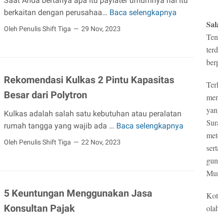
Saat Anda bertanya apa itu paylater umumnya hal itu
s
berkaitan dengan perusahaa…
Baca selengkapnya
M
i
Sal
a
Oleh Penulis Shift Tiga
29 Nov, 2023
H
Ten
n
o
ter
f
t
ber
a
e
a
Rekomendasi Kulkas 2 Pintu Kapasitas
l
Ter
t
Besar dari Polytron
M
men
,
u
yan
C
Kulkas adalah salah satu kebutuhan atau peralatan
r
Sur
a
rumah tangga yang wajib ada …
Baca selengkapnya
R
a
met
r
e
Oleh Penulis Shift Tiga
22 Nov, 2023
h
ser
a
k
d
D
gun
o
i
a
Mun
m
J
f
e
5 Keuntungan Menggunakan Jasa
a
Kot
t
n
k
Konsultan Pajak
ola
a
d
a