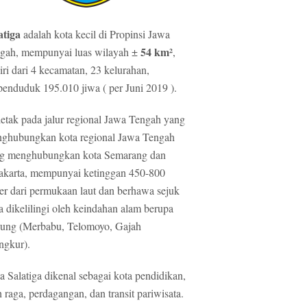
atiga
adalah kota kecil di Propinsi Jawa
54 km²
gah, mempunyai luas wilayah ±
,
diri dari 4 kecamatan, 23 kelurahan,
penduduk 195.010 jiwa ( per Juni 2019 ).
letak pada jalur regional Jawa Tengah yang
ghubungkan kota regional Jawa Tengah
g menghubungkan kota Semarang dan
akarta, mempunyai ketinggan 450-800
er dari permukaan laut dan berhawa sejuk
ta dikelilingi oleh keindahan alam berupa
ung (Merbabu, Telomoyo, Gajah
gkur).
a Salatiga dikenal sebagai kota pendidikan,
h raga, perdagangan, dan transit pariwisata.