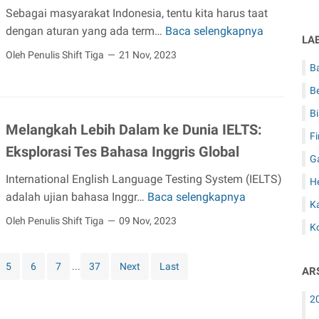
r
a
Sebagai masyarakat Indonesia, tentu kita harus taat
r
,
s
dengan aturan yang ada term…
Baca selengkapnya
5
t
d
LA
i
K
a
Oleh Penulis Shift Tiga
21 Nov, 2023
a
K
e
B
S
n
u
u
e
Be
T
l
n
l
i
Bi
k
t
a
Melangkah Lebih Dalam ke Dunia IELTS:
p
a
F
u
t
s
Eksplorasi Tes Bahasa Inggris Global
s
n
a
G
P
2
g
n
International English Language Testing System (IELTS)
e
H
P
a
adalah ujian bahasa Inggr…
Baca selengkapnya
M
n
i
Ka
n
e
g
Oleh Penulis Shift Tiga
09 Nov, 2023
n
Ko
M
l
g
t
e
a
u
u
n
5
6
7
...
37
Next
Last
n
n
AR
K
g
g
a
a
g
2
k
a
p
u