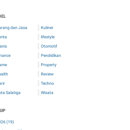
BEL
arang dan Jasa
Kuliner
rita
lifestyle
snis
Otomotif
inance
Pendidikan
ame
Property
ealth
Review
rir
Techno
ta Salatiga
Wisata
SIP
026
(19)