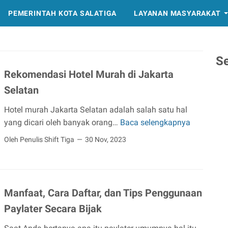
PEMERINTAH KOTA SALATIGA
LAYANAN MASYARAKAT
S
Rekomendasi Hotel Murah di Jakarta
Selatan
Hotel murah Jakarta Selatan adalah salah satu hal
yang dicari oleh banyak orang…
Baca selengkapnya
R
e
Oleh Penulis Shift Tiga
30 Nov, 2023
k
o
m
e
Manfaat, Cara Daftar, dan Tips Penggunaan
n
Paylater Secara Bijak
d
a