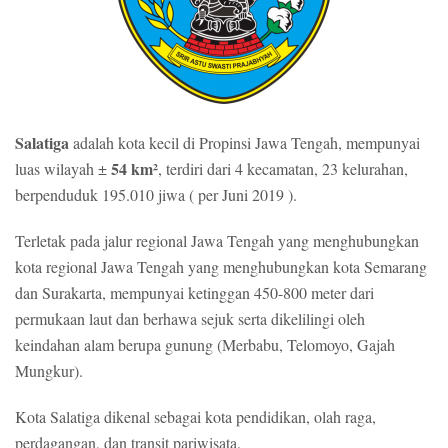
n
a
a
C
t
d
e
a
a
p
n
a
I
t
d
Salatiga
adalah kota kecil di Propinsi Jawa Tengah, mempunyai
d
e
54 km²
luas wilayah ±
, terdiri dari 4 kecamatan, 23 kelurahan,
a
a
berpenduduk 195.010 jiwa ( per Juni 2019 ).
n
l
A
y
m
Terletak pada jalur regional Jawa Tengah yang menghubungkan
a
a
n
kota regional Jawa Tengah yang menghubungkan kota Semarang
n
g
dan Surakarta, mempunyai ketinggan 450-800 meter dari
B
permukaan laut dan berhawa sejuk serta dikelilingi oleh
e
keindahan alam berupa gunung (Merbabu, Telomoyo, Gajah
n
Mungkur).
a
r
Kota Salatiga dikenal sebagai kota pendidikan, olah raga,
perdagangan, dan transit pariwisata.