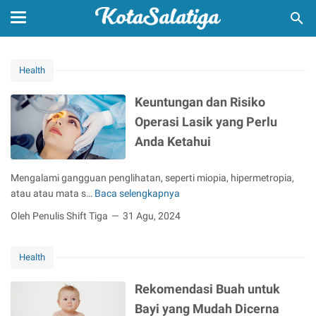
Health
Keuntungan dan Risiko
Operasi Lasik yang Perlu
Anda Ketahui
Mengalami gangguan penglihatan, seperti miopia, hipermetropia,
atau atau mata s…
Baca selengkapnya
K
e
Oleh Penulis Shift Tiga
31 Agu, 2024
u
n
Health
t
u
Rekomendasi Buah untuk
n
g
Bayi yang Mudah Dicerna