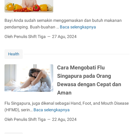
a
n
d
Bayi Anda sudah semakin menggemaskan dan butuh makanan
a
pendamping. Buah-buahan …
Baca selengkapnya
n
R
R
e
Oleh Penulis Shift Tiga
27 Agu, 2024
i
k
s
o
i
Health
m
k
e
Cara Mengobati Flu
o
n
O
d
Singapura pada Orang
p
a
Dewasa dengan Cepat dan
e
s
Aman
r
i
a
B
Flu Singapura, juga dikenal sebagai Hand, Foot, and Mouth Disease
s
u
(HFMD), serin…
Baca selengkapnya
C
i
a
a
Oleh Penulis Shift Tiga
22 Agu, 2024
L
h
r
a
u
a
s
n