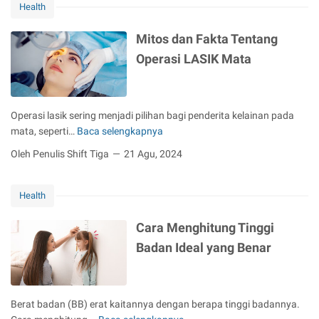
Health
M
i
t
e
k
u
Mitos dan Fakta Tentang
n
y
k
g
Operasi LASIK Mata
a
B
o
n
a
b
g
y
a
P
i
Operasi lasik sering menjadi pilihan bagi penderita kelainan pada
t
e
y
mata, seperti…
Baca selengkapnya
i
M
r
a
F
i
Oleh Penulis Shift Tiga
21 Agu, 2024
l
n
l
t
u
g
u
o
A
M
S
Health
s
n
u
i
d
d
d
Cara Menghitung Tinggi
n
a
a
a
g
n
Badan Ideal yang Benar
K
h
a
F
e
D
p
a
t
i
u
k
a
c
Berat badan (BB) erat kaitannya dengan berapa tinggi badannya.
r
t
h
e