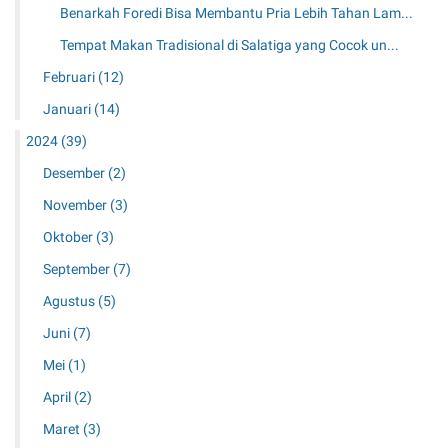
Benarkah Foredi Bisa Membantu Pria Lebih Tahan Lam...
Tempat Makan Tradisional di Salatiga yang Cocok un...
Februari
(12)
Januari
(14)
2024
(39)
Desember
(2)
November
(3)
Oktober
(3)
September
(7)
Agustus
(5)
Juni
(7)
Mei
(1)
April
(2)
Maret
(3)