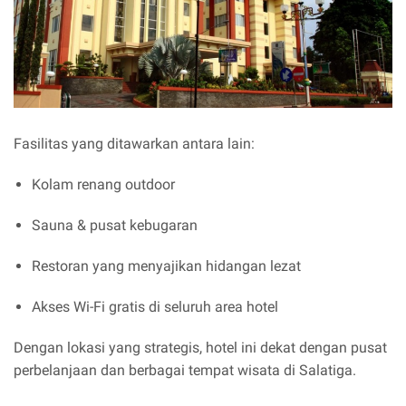
Fasilitas yang ditawarkan antara lain:
Kolam renang outdoor
Sauna & pusat kebugaran
Restoran yang menyajikan hidangan lezat
Akses Wi-Fi gratis di seluruh area hotel
Dengan lokasi yang strategis, hotel ini dekat dengan pusat
perbelanjaan dan berbagai tempat wisata di Salatiga.