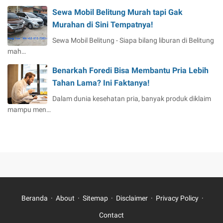
Sewa Mobil Belitung Murah tapi Gak
Murahan di Sini Tempatnya!
Sewa Mobil Belitung - Siapa bilang liburan di Belitung
mah…
Benarkah Foredi Bisa Membantu Pria Lebih
Tahan Lama? Ini Faktanya!
Dalam dunia kesehatan pria, banyak produk diklaim
mampu men…
Beranda
About
Sitemap
Disclaimer
Privacy Policy
Contact