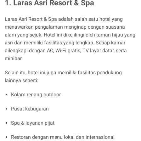
1.
Laras Asri Resort & Spa
Laras Asri Resort & Spa adalah salah satu hotel yang
menawarkan pengalaman menginap dengan suasana
alam yang sejuk. Hotel ini dikelilingi oleh taman hijau yang
asri dan memiliki fasilitas yang lengkap. Setiap kamar
dilengkapi dengan AC, Wi-Fi gratis, TV layar datar, serta
minibar.
Selain itu, hotel ini juga memiliki fasilitas pendukung
lainnya seperti:
Kolam renang outdoor
Pusat kebugaran
Spa & layanan pijat
Restoran dengan menu lokal dan internasional