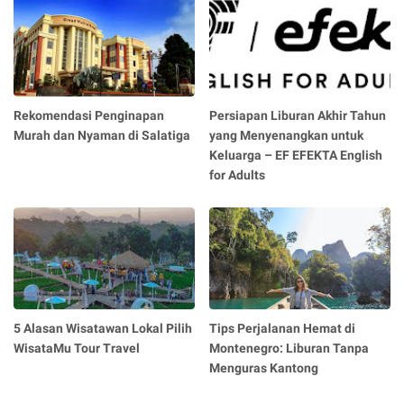
Rekomendasi Penginapan
Persiapan Liburan Akhir Tahun
Murah dan Nyaman di Salatiga
yang Menyenangkan untuk
Keluarga – EF EFEKTA English
for Adults
5 Alasan Wisatawan Lokal Pilih
Tips Perjalanan Hemat di
WisataMu Tour Travel
Montenegro: Liburan Tanpa
Menguras Kantong