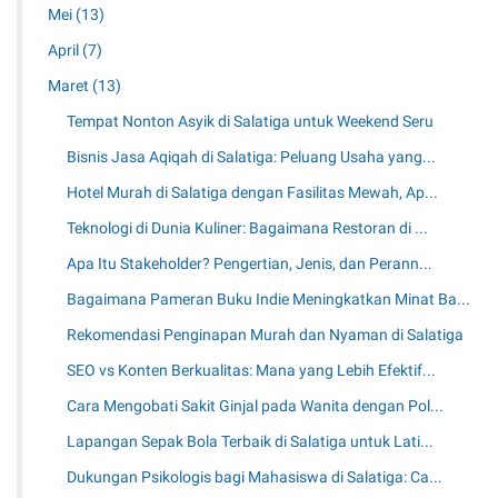
Mei
(13)
April
(7)
Maret
(13)
Tempat Nonton Asyik di Salatiga untuk Weekend Seru
Bisnis Jasa Aqiqah di Salatiga: Peluang Usaha yang...
Hotel Murah di Salatiga dengan Fasilitas Mewah, Ap...
Teknologi di Dunia Kuliner: Bagaimana Restoran di ...
Apa Itu Stakeholder? Pengertian, Jenis, dan Perann...
Bagaimana Pameran Buku Indie Meningkatkan Minat Ba...
Rekomendasi Penginapan Murah dan Nyaman di Salatiga
SEO vs Konten Berkualitas: Mana yang Lebih Efektif...
Cara Mengobati Sakit Ginjal pada Wanita dengan Pol...
Lapangan Sepak Bola Terbaik di Salatiga untuk Lati...
Dukungan Psikologis bagi Mahasiswa di Salatiga: Ca...