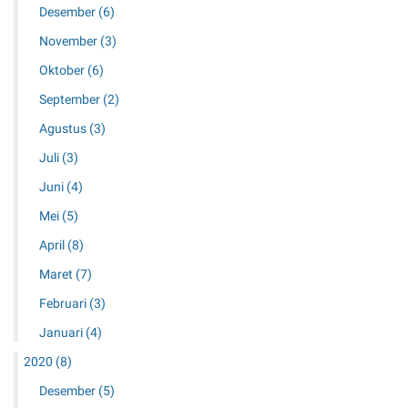
Desember
(6)
November
(3)
Oktober
(6)
September
(2)
Agustus
(3)
Juli
(3)
Juni
(4)
Mei
(5)
April
(8)
Maret
(7)
Februari
(3)
Januari
(4)
2020
(8)
Desember
(5)