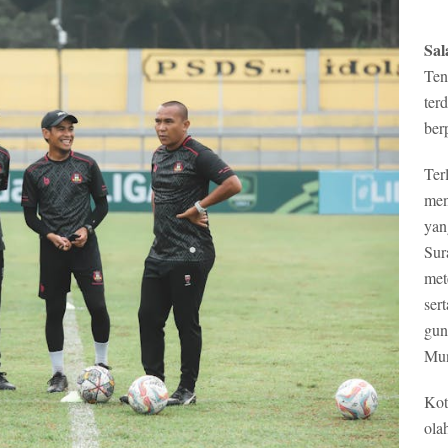
Sal
Ten
ter
ber
Ter
men
yan
Sur
met
ser
gun
Mun
Kot
ola