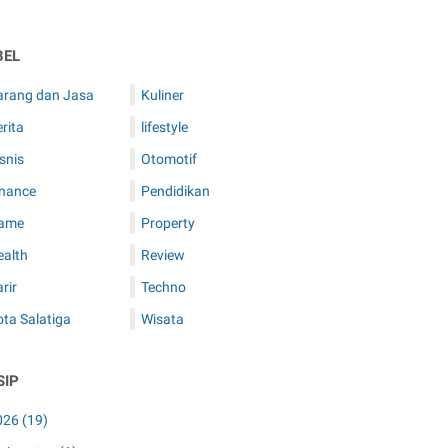
BEL
arang dan Jasa
Kuliner
rita
lifestyle
snis
Otomotif
inance
Pendidikan
ame
Property
ealth
Review
rir
Techno
ta Salatiga
Wisata
SIP
026
(19)