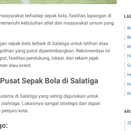
syarakat terhadap sepak bola, fasilitas lapangan di
LA
 memenuhi kebutuhan atlet dan masyarakat umum yang
B
Be
n sepak bola terbaik di Salatiga untuk latihan atau
Bi
 pilihan yang patut dipertimbangkan. Rekomendasi ini
F
ut, fasilitas pendukung, lokasi, dan rekam jejak
en atau event.
G
H
Pusat Sepak Bola di Salatiga
Ka
Ko
utama di Salatiga yang sering digunakan untuk
 olahraga. Lokasinya sangat strategis dan dapat
 penjuru kota.
AR
2
go: