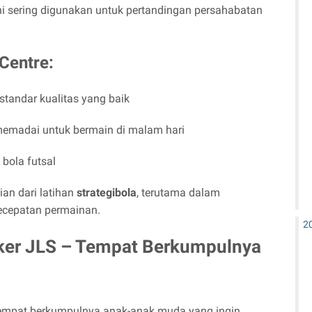
ni sering digunakan untuk pertandingan persahabatan
Centre:
standar kualitas yang baik
emadai untuk bermain di malam hari
bola futsal
ian dari latihan
strategibola
, terutama dalam
ecepatan permainan.
2
ker JLS – Tempat Berkumpulnya
empat berkumpulnya anak-anak muda yang ingin