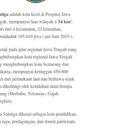
atiga
adalah kota kecil di Propinsi Jawa
54 km²
gah, mempunyai luas wilayah ±
,
diri dari 4 kecamatan, 23 kelurahan,
penduduk 195.010 jiwa ( per Juni 2019 ).
letak pada jalur regional Jawa Tengah yang
ghubungkan kota regional Jawa Tengah
g menghubungkan kota Semarang dan
akarta, mempunyai ketinggan 450-800
er dari permukaan laut dan berhawa sejuk
ta dikelilingi oleh keindahan alam berupa
ung (Merbabu, Telomoyo, Gajah
gkur).
a Salatiga dikenal sebagai kota pendidikan,
h raga, perdagangan, dan transit pariwisata.