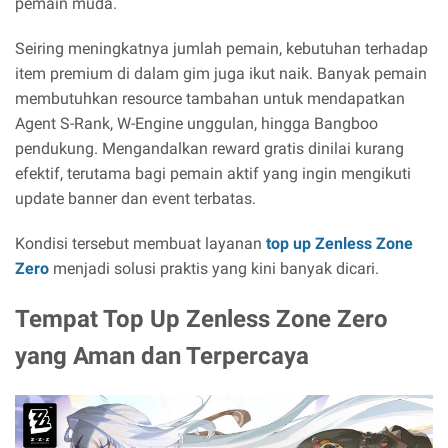
pemain muda.
Seiring meningkatnya jumlah pemain, kebutuhan terhadap
item premium di dalam gim juga ikut naik. Banyak pemain
membutuhkan resource tambahan untuk mendapatkan
Agent S-Rank, W-Engine unggulan, hingga Bangboo
pendukung. Mengandalkan reward gratis dinilai kurang
efektif, terutama bagi pemain aktif yang ingin mengikuti
update banner dan event terbatas.
Kondisi tersebut membuat layanan
top up Zenless Zone
Zero
menjadi solusi praktis yang kini banyak dicari.
Tempat Top Up Zenless Zone Zero
yang Aman dan Terpercaya