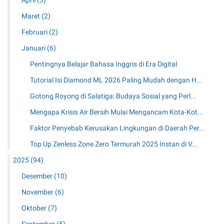
April
(3)
Maret
(2)
Februari
(2)
Januari
(6)
Pentingnya Belajar Bahasa Inggris di Era Digital
Tutorial Isi Diamond ML 2026 Paling Mudah dengan H...
Gotong Royong di Salatiga: Budaya Sosial yang Perl...
Mengapa Krisis Air Bersih Mulai Mengancam Kota-Kot...
Faktor Penyebab Kerusakan Lingkungan di Daerah Per...
Top Up Zenless Zone Zero Termurah 2025 Instan di V...
2025
(94)
Desember
(10)
November
(6)
Oktober
(7)