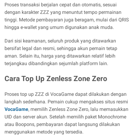
Proses transaksi berjalan cepat dan otomatis, sesuai
dengan karakter ZZZ yang menuntut tempo permainan
tinggi. Metode pembayaran juga beragam, mulai dari QRIS
hingga e-wallet yang umum digunakan anak muda.
Dari sisi keamanan, seluruh produk yang ditawarkan
bersifat legal dan resmi, sehingga akun pemain tetap
aman. Selain itu, harga yang ditawarkan relatif lebih
terjangkau dibandingkan sejumlah platform lain.
Cara Top Up Zenless Zone Zero
Proses top up ZZZ di VocaGame dapat dilakukan dengan
langkah sederhana. Pemain cukup mengakses situs resmi
VocaGame
, memilih Zenless Zone Zero, lalu memasukkan
UID dan server akun. Setelah memilih paket Monochrome
atau Boopons, pembayaran dapat langsung dilakukan
menggunakan metode yang tersedia.