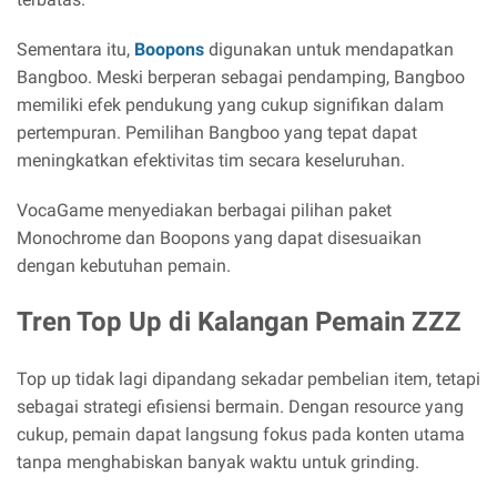
Sementara itu,
Boopons
digunakan untuk mendapatkan
Bangboo. Meski berperan sebagai pendamping, Bangboo
memiliki efek pendukung yang cukup signifikan dalam
pertempuran. Pemilihan Bangboo yang tepat dapat
meningkatkan efektivitas tim secara keseluruhan.
VocaGame menyediakan berbagai pilihan paket
Monochrome dan Boopons yang dapat disesuaikan
dengan kebutuhan pemain.
Tren Top Up di Kalangan Pemain ZZZ
Top up tidak lagi dipandang sekadar pembelian item, tetapi
sebagai strategi efisiensi bermain. Dengan resource yang
cukup, pemain dapat langsung fokus pada konten utama
tanpa menghabiskan banyak waktu untuk grinding.