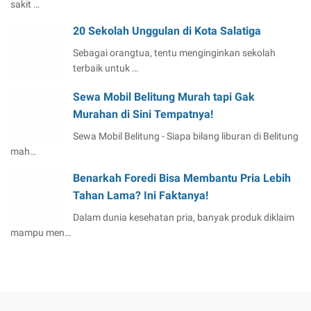
sakit …
20 Sekolah Unggulan di Kota Salatiga
Sebagai orangtua, tentu menginginkan sekolah
terbaik untuk …
Sewa Mobil Belitung Murah tapi Gak
Murahan di Sini Tempatnya!
Sewa Mobil Belitung - Siapa bilang liburan di Belitung
mah…
Benarkah Foredi Bisa Membantu Pria Lebih
Tahan Lama? Ini Faktanya!
Dalam dunia kesehatan pria, banyak produk diklaim
mampu men…