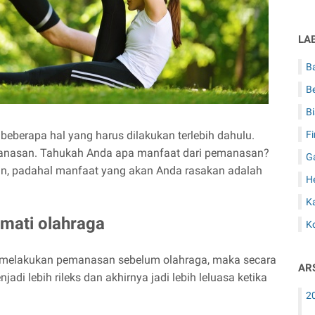
LA
B
Be
Bi
eberapa hal yang harus dilakukan terlebih dahulu.
F
anasan. Tahukah Anda apa manfaat dari pemanasan?
G
, padahal manfaat yang akan Anda rasakan adalah
H
Ka
mati olahraga
Ko
 melakukan pemanasan sebelum olahraga, maka secara
AR
di lebih rileks dan akhirnya jadi lebih leluasa ketika
2