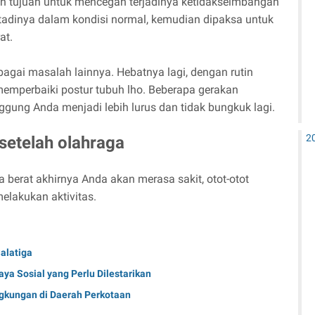
n tujuan untuk mencegah terjadinya ketidakseimbangan
ng tadinya dalam kondisi normal, kemudian dipaksa untuk
at.
bagai masalah lainnya. Hebatnya lagi, dengan rutin
mperbaiki postur tubuh lho. Beberapa gerakan
g Anda menjadi lebih lurus dan tidak bungkuk lagi.
2
 setelah olahraga
a berat akhirnya Anda akan merasa sakit, otot-otot
melakukan aktivitas.
alatiga
ya Sosial yang Perlu Dilestarikan
gkungan di Daerah Perkotaan