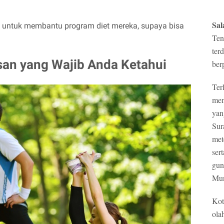
Sal
 untuk membantu program diet mereka, supaya bisa
Ten
ter
an yang Wajib Anda Ketahui
ber
Ter
men
yan
Sur
met
ser
gun
Mun
Kot
ola