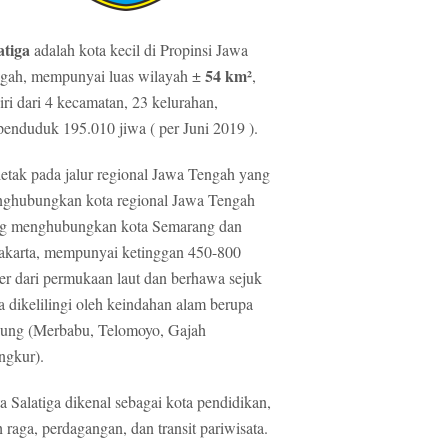
atiga
adalah kota kecil di Propinsi Jawa
54 km²
gah, mempunyai luas wilayah ±
,
diri dari 4 kecamatan, 23 kelurahan,
penduduk 195.010 jiwa ( per Juni 2019 ).
letak pada jalur regional Jawa Tengah yang
ghubungkan kota regional Jawa Tengah
g menghubungkan kota Semarang dan
akarta, mempunyai ketinggan 450-800
er dari permukaan laut dan berhawa sejuk
ta dikelilingi oleh keindahan alam berupa
ung (Merbabu, Telomoyo, Gajah
gkur).
a Salatiga dikenal sebagai kota pendidikan,
h raga, perdagangan, dan transit pariwisata.