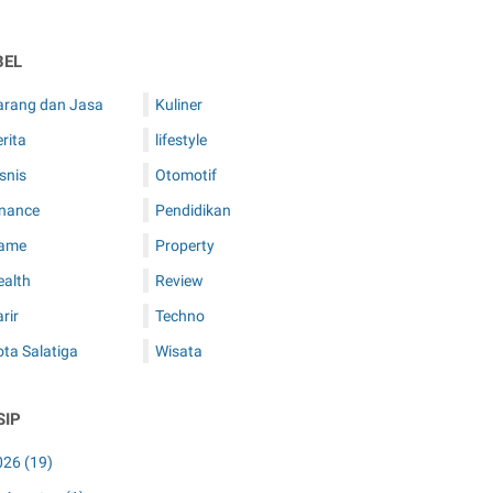
BEL
arang dan Jasa
Kuliner
rita
lifestyle
snis
Otomotif
inance
Pendidikan
ame
Property
ealth
Review
rir
Techno
ta Salatiga
Wisata
SIP
026
(19)